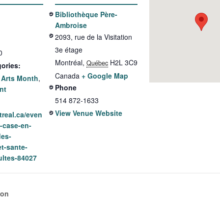
Bibliothèque Père-
Ambroise
2093, rue de la Visitation
3e étage
0
Montréal
,
H2L 3C9
Québec
ories:
Canada
+ Google Map
 Arts Month
,
Phone
nt
514 872-1633
View Venue Website
treal.ca/even
-case-en-
es-
t-sante-
ultes-84027
ion