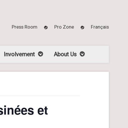
Press Room
Pro Zone
Français
Involvement
About Us
inées et