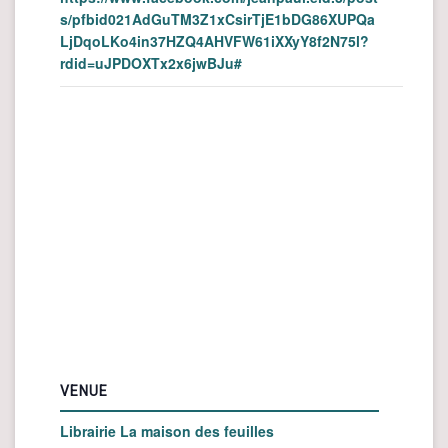
s/pfbid021AdGuTM3Z1xCsirTjE1bDG86XUPQa
LjDqoLKo4in37HZQ4AHVFW61iXXyY8f2N75l?
rdid=uJPDOXTx2x6jwBJu#
VENUE
Librairie La maison des feuilles