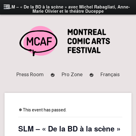
SLM – « De la BD à la scène » avec Michel Rabagliati, Anne-
Marie Olivier et le théâtre Duceppe
Press Room
Pro Zone
Français
This event has passed.
SLM – « De la BD à la scène »