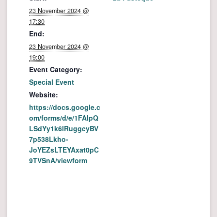
23 November 2024 @
17:30
End:
23 November 2024 @
19:00
Event Category:
Special Event
Website:
https://docs.google.c
om/forms/d/e/1FAIpQ
LSdYy1k6lRuggcyBV
7p538Lkho-
JoYEZsLTEYAxat0pC
9TVSnA/viewform