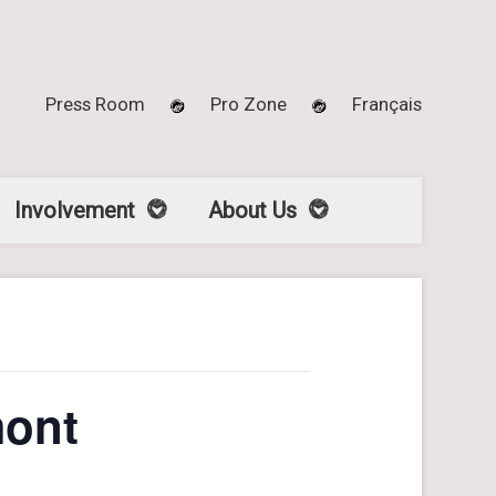
Press Room
Pro Zone
Français
Involvement
About Us
mont