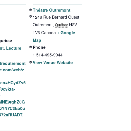
Théatre Outremont
1248 Rue Bernard Ouest
Outremont
,
H2V
Québec
1V6
Canada
+ Google
Map
ories:
Phone
nt
,
Lecture
1 514-495-9944
View Venue Website
atreoutremont
et.com/web/z
ken=HCydZv6
0c9kta-
-
MNE9rghZ0G
QYNYC3Eo0u
72aRUADT.