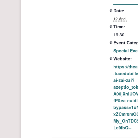
Date:
12 April
Time:
19:30
Event Categ
Special Eve
Website:
https://the
.tuxedobill
ai-zai-zai?
axeptio_to
A00jXnlUOV
fP&ea-euidl
bypass=1o
xZCmr0mO
My_OnTDC5
Le9lbQ--