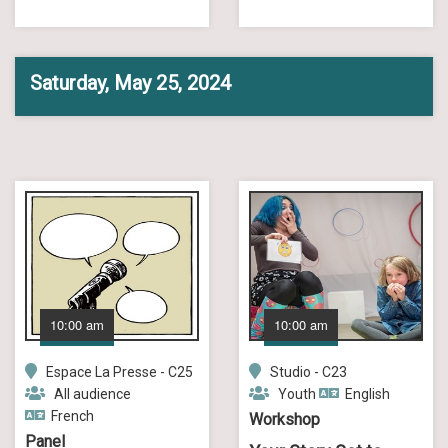
Saturday, May 25, 2024
10:00 am
10:00 am
Espace La Presse - C25
Studio - C23
All audience
Youth
English
French
Workshop
Panel