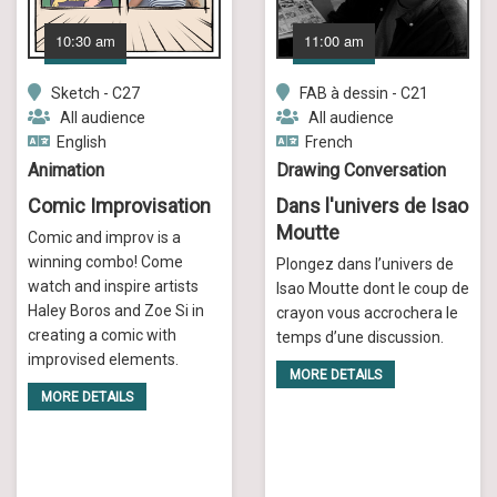
10:30 am
11:00 am
Sketch - C27
FAB à dessin - C21
All audience
All audience
English
French
Animation
Drawing Conversation
Comic Improvisation
Dans l'univers de Isao
Moutte
Comic and improv is a
winning combo! Come
Plongez dans l’univers de
watch and inspire artists
Isao Moutte dont le coup de
Haley Boros and Zoe Si in
crayon vous accrochera le
creating a comic with
temps d’une discussion.
improvised elements.
MORE DETAILS
MORE DETAILS