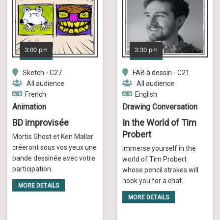
3:00 pm
3:30 pm
Sketch - C27
FAB à dessin - C21
All audience
All audience
French
English
Animation
Drawing Conversation
BD improvisée
In the World of Tim
Probert
Mortis Ghost et Ken Mallar
créeront sous vos yeux une
Immerse yourself in the
bande dessinée avec votre
world of Tim Probert
participation.
whose pencil strokes will
hook you for a chat.
MORE DETAILS
MORE DETAILS