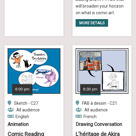
will broaden your horizon
on what is comic art.
MORE DETAILS
6:00 pm
6:30 pm
Sketch - C27
FAB à dessin - C21
All audience
All audience
English
French
Animation
Drawing Conversation
Comic Reading
L'héritage de Akira