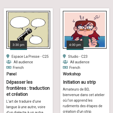
3:30 pm
4:00 pm
Espace La Presse - C25
Studio - C23
All audience
All audience
French
French
Panel
Workshop
Dépasser les
Initiation au strip
frontières : traduction
Amateurs de BD,
et création
bienvenue dans cet atelier
où l'on apprend les
L'art de traduire d'une
rudiments des étapes de
langue à une autre, voire
création d'un strip.
d'un dialecte à un autre,