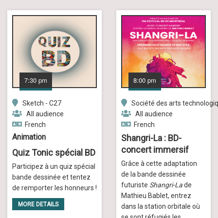
7:30 pm
8:00 pm
Sketch - C27
Société des arts technologi
All audience
All audience
French
French
Animation
Shangri-La : BD-
concert immersif
Quiz Tonic spécial BD
Grâce à cette adaptation
Participez à un quiz spécial
de la bande dessinée
bande dessinée et tentez
futuriste
Shangri-La
de
de remporter les honneurs !
Mathieu Bablet, entrez
MORE DETAILS
dans la station orbitale où
se sont réfugiés les