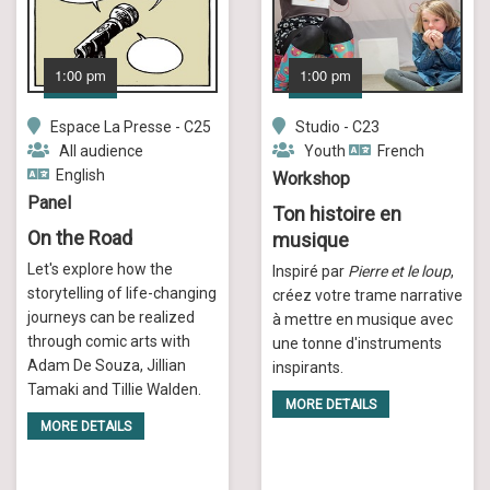
1:00 pm
1:00 pm
Espace La Presse - C25
Studio - C23
All audience
Youth
French
English
Workshop
Panel
Ton histoire en
On the Road
musique
Let's explore how the
Inspiré par
Pierre et le loup
,
storytelling of life-changing
créez votre trame narrative
journeys can be realized
à mettre en musique avec
through comic arts with
une tonne d'instruments
Adam De Souza, Jillian
inspirants.
Tamaki and Tillie Walden.
MORE DETAILS
MORE DETAILS