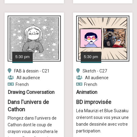
5:30 pm
5:30 pm
FAB à dessin - C21
Sketch - C27
All audience
All audience
French
French
Drawing Conversation
Animation
Dans l'univers de
BD improvisée
Cathon
Léa Maurizi et Blue Suzaku
créeront sous vos yeux une
Plongez dans l’univers de
bande dessinée avec votre
Cathon dont le coup de
participation.
crayon vous accrochera le