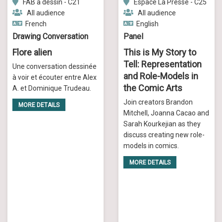
FAB à dessin - C21
Espace La Presse - C25
All audience
All audience
French
English
Drawing Conversation
Panel
Flore alien
This is My Story to
Tell: Representation
Une conversation dessinée
and Role-Models in
à voir et écouter entre Alex
the Comic Arts
A. et Dominique Trudeau.
Join creators Brandon
MORE DETAILS
Mitchell, Joanna Cacao and
Sarah Kourkejian as they
discuss creating new role-
models in comics.
MORE DETAILS