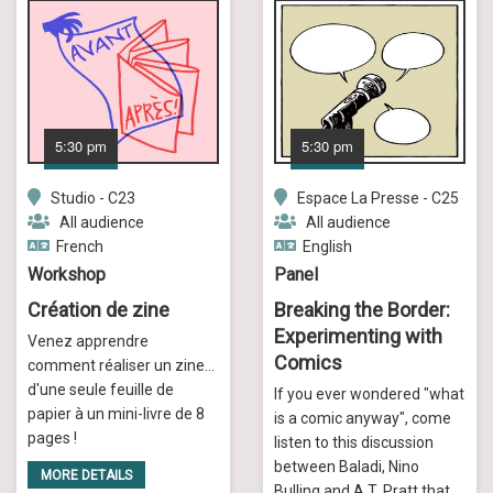
5:30 pm
5:30 pm
Studio - C23
Espace La Presse - C25
All audience
All audience
French
English
Workshop
Panel
Création de zine
Breaking the Border:
Experimenting with
Venez apprendre
Comics
comment réaliser un zine...
d'une seule feuille de
If you ever wondered "what
papier à un mini-livre de 8
is a comic anyway", come
pages !
listen to this discussion
between Baladi, Nino
MORE DETAILS
Bulling and A.T. Pratt that