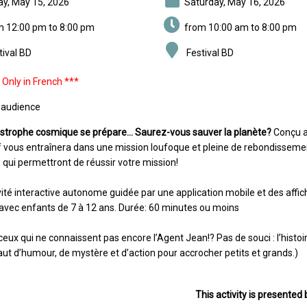
day, May 15, 2026
Saturday, May 16, 2026
m 12:00 pm to 8:00 pm
from 10:00 am to 8:00 pm
tival BD
Festival BD
 Only in French ***
 audience
strophe cosmique se prépare… Saurez-vous sauver la planète?
Conçu av
if vous entraînera dans une mission loufoque et pleine de rebondissement
 qui permettront de réussir votre mission!
ité interactive autonome guidée par une application mobile et des affiche
 avec enfants de 7 à 12 ans. Durée: 60 minutes ou moins
ceux qui ne connaissent pas encore l’Agent Jean!? Pas de souci : l’histo
faut d’humour, de mystère et d’action pour accrocher petits et grands.)
This activity is presented 