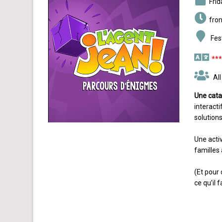
Fri
fro
Fes
***
All
Une cata
interact
solutions
Une activ
familles
(Et pour 
ce qu’il 