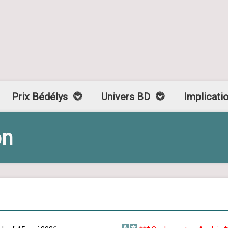
Prix Bédélys
Univers BD
Implicati
on