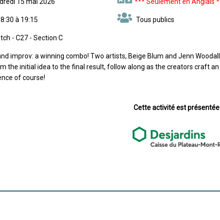
ndredi 15 mai 2026
*** Seulement en Anglais *
8:30 à 19:15
Tous publics
ch - C27 - Section C
nd improv: a winning combo! Two artists, Beige Blum and Jenn Woodall, w
m the initial idea to the final result, follow along as the creators craft an 
ence of course!
Cette activité est présentée