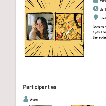
ve
de 1
Sket
Comics a
eyes. Fro
the audi
Participant·es
Avec