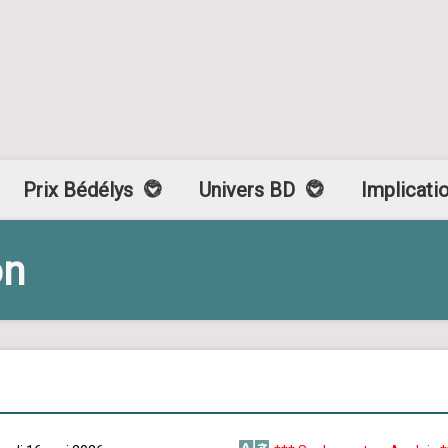
Prix Bédélys
Univers BD
Implicati
on