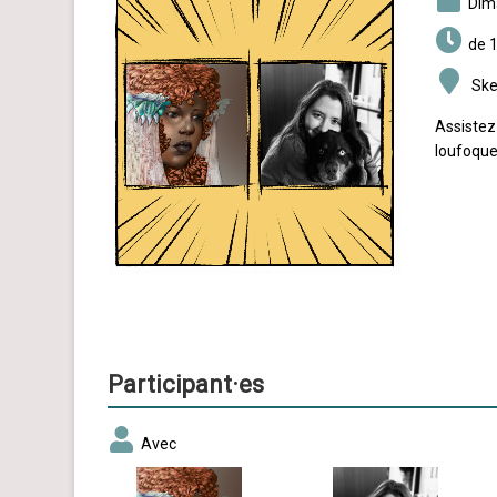
di
de 1
Sket
Assistez
loufoques
Participant·es
Avec