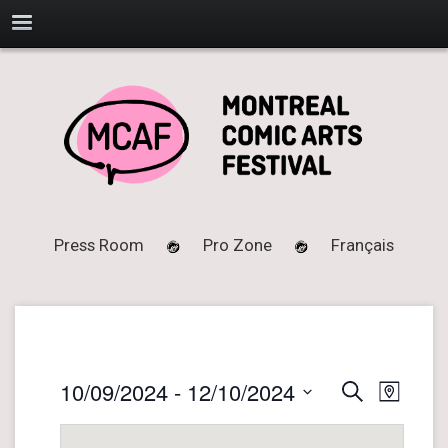
Press Room
Pro Zone
Français
10/09/2024
 - 
12/10/2024
E
E
Search
Map
v
v
Select
e
date.