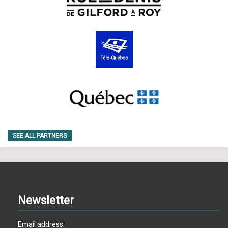
19:00
-
20:30
SEP
24
Graphic Novel Book Club: Ghost World
211 Rue Bernard
Librairie Drawn & Quarterly
Ouest, Montréal
17:00
-
19:00
SEP
24
Dédicace Barrack Zailaa Rima
269 avenue Mont-Royal
Librairie Le Port de tête
Est, Montréal
17:00
-
19:00
SEP
SEE ALL PARTNERS
24
Lancement | MOMM de Catherin
1235 rue
Librairie La maison des feuilles
Bélanger, Montréal
15:00
-
17:00
SEP
Newsletter
22
EN – Crossover Comic Book Club
September
Email address:
3560 Notre-Dame St W,
Crossover Comics