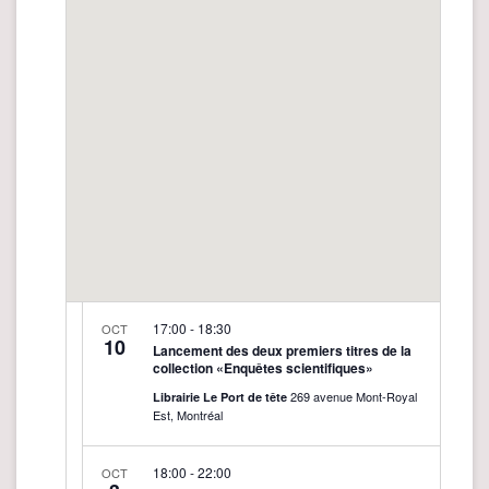
e
n
n
t
t
V
i
s
e
S
w
e
s
a
N
r
a
v
c
i
h
g
a
17:00
-
18:30
OCT
a
10
Lancement des deux premiers titres de la
n
collection «Enquêtes scientifiques»
t
d
i
269 avenue Mont-Royal
Librairie Le Port de tête
Est, Montréal
o
V
n
i
18:00
-
22:00
OCT